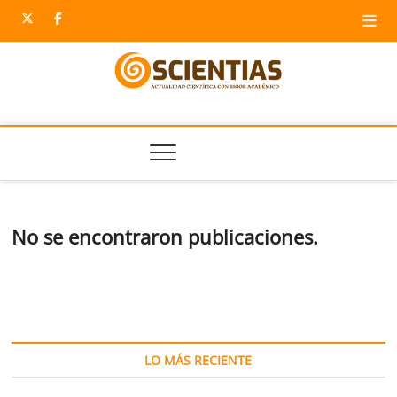
Saltar
twitter
facebook
al
contenido
Scientias
NOTICIAS CIENTÍFICAS DE ESPAÑA. ACTUALIDAD
CIENTÍFICA CON RIGOR ACADÉMICO.
No se encontraron publicaciones.
LO MÁS RECIENTE