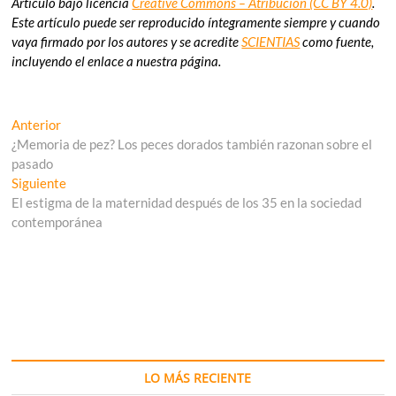
Artículo bajo licencia
Creative Commons – Atribución (CC BY 4.0)
.
Este artículo puede ser reproducido íntegramente siempre y cuando
vaya firmado por los autores y se acredite
SCIENTIAS
como fuente,
incluyendo el enlace a nuestra página.
Navegación
Entrada
Anterior
anterior:
¿Memoria de pez? Los peces dorados también razonan sobre el
de
pasado
entradas
Entrada
Siguiente
siguiente:
El estigma de la maternidad después de los 35 en la sociedad
contemporánea
LO MÁS RECIENTE