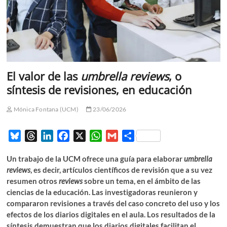
El valor de las
umbrella reviews
, o
síntesis de revisiones, en educación
Mónica Fontana (UCM)
23/06/2026
B
T
L
F
X
W
G
C
l
h
i
a
h
m
o
Un trabajo de la UCM ofrece una guía para elaborar
umbrella
u
r
n
c
a
a
m
reviews
, es decir, artículos científicos de revisión que a su vez
e
e
k
e
t
i
p
resumen otros
reviews
sobre un tema, en el ámbito de las
s
a
e
b
s
l
a
ciencias de la educación. Las investigadoras reunieron y
k
d
d
o
A
r
compararon revisiones a través del caso concreto del uso y los
y
s
I
o
p
t
efectos de los diarios digitales en el aula. Los resultados de la
n
k
p
i
síntesis demuestran que los diarios digitales facilitan el