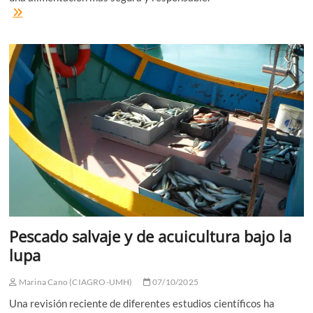
¿Compras
atún
sin
leer
la
etiqueta?
Esto
te
interesa
Pescado salvaje y de acuicultura bajo la
lupa
Marina Cano (CIAGRO-UMH)
07/10/2025
Una revisión reciente de diferentes estudios científicos ha