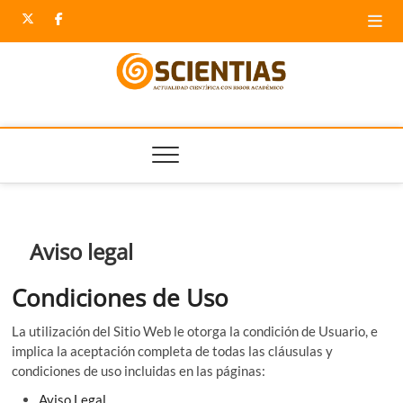
Saltar
twitter
facebook
al
contenido
Scientias
NOTICIAS CIENTÍFICAS DE ESPAÑA. ACTUALIDAD
CIENTÍFICA CON RIGOR ACADÉMICO.
Aviso legal
Condiciones de Uso
La utilización del Sitio Web le otorga la condición de Usuario, e
implica la aceptación completa de todas las cláusulas y
condiciones de uso incluidas en las páginas:
Aviso Legal