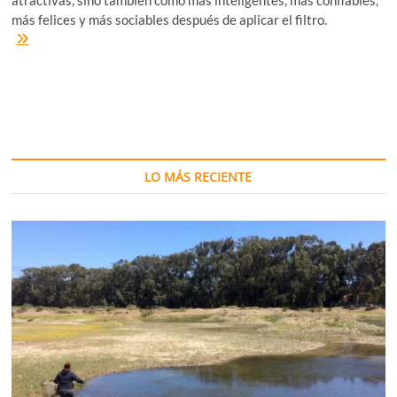
atractivas, sino también como más inteligentes, más confiables,
más felices y más sociables después de aplicar el filtro.
Los
filtros
de
belleza
nos
hacen
parecer
más
inteligentes
LO MÁS RECIENTE
y
felices