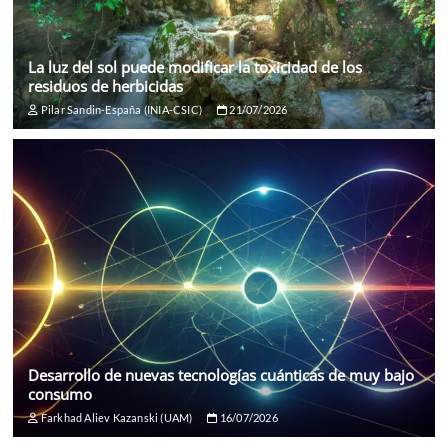
La luz del sol puede modificar la toxicidad de los
residuos de herbicidas
Pilar Sandin-España (INIA-CSIC)
21/07/2026
Desarrollo de nuevas tecnologías cuánticas de muy bajo
consumo
Farkhad Aliev Kazanski (UAM)
16/07/2026