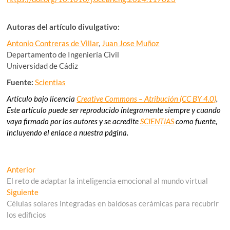
Autoras del artículo divulgativo:
Antonio Contreras de Villar
,
Juan Jose Muñoz
Departamento de Ingeniería Civil
Universidad de Cádiz
Fuente:
Scientias
Artículo bajo licencia
Creative Commons – Atribución (CC BY 4.0)
.
Este artículo puede ser reproducido íntegramente siempre y cuando
vaya firmado por los autores y se acredite
SCIENTIAS
como fuente,
incluyendo el enlace a nuestra página.
Navegación
Entrada
Anterior
anterior:
El reto de adaptar la inteligencia emocional al mundo virtual
de
Entrada
Siguiente
entradas
siguiente:
Células solares integradas en baldosas cerámicas para recubrir
los edificios