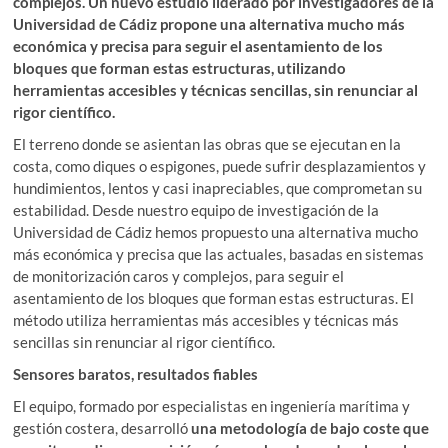
complejos. Un nuevo estudio liderado por investigadores de la
n
k
p
i
Universidad de Cádiz propone una alternativa mucho más
r
económica y precisa para seguir el asentamiento de los
bloques que forman estas estructuras, utilizando
herramientas accesibles y técnicas sencillas, sin renunciar al
rigor científico.
El terreno donde se asientan las obras que se ejecutan en la
costa, como diques o espigones, puede sufrir desplazamientos y
hundimientos, lentos y casi inapreciables, que comprometan su
estabilidad. Desde nuestro equipo de investigación de la
Universidad de Cádiz hemos propuesto una alternativa mucho
más económica y precisa que las actuales, basadas en sistemas
de monitorización caros y complejos, para seguir el
asentamiento de los bloques que forman estas estructuras. El
método utiliza herramientas más accesibles y técnicas más
sencillas sin renunciar al rigor científico.
Sensores baratos, resultados fiables
El equipo, formado por especialistas en ingeniería marítima y
gestión costera, desarrolló
una metodología de bajo coste que