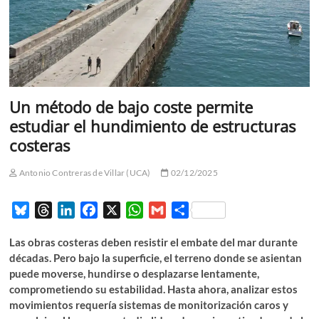
Un método de bajo coste permite
estudiar el hundimiento de estructuras
costeras
Antonio Contreras de Villar (UCA)
02/12/2025
B
T
L
F
X
W
G
C
l
h
i
a
h
m
o
Las obras costeras deben resistir el embate del mar durante
u
r
n
c
a
a
m
décadas. Pero bajo la superficie, el terreno donde se asientan
e
e
k
e
t
i
p
puede moverse, hundirse o desplazarse lentamente,
s
a
e
b
s
l
a
comprometiendo su estabilidad. Hasta ahora, analizar estos
k
d
d
o
A
r
movimientos requería sistemas de monitorización caros y
y
s
I
o
p
t