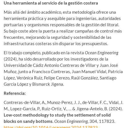
Una herramienta al servicio de la gestión costera
Más allá del ámbito académico, esta metodología ofrece una
herramienta práctica y asequible para ingenierías, autoridades
portuarias y organismos responsables de la gestión del litoral.
Su bajo coste abre la puerta a realizar campañas de control más
frecuentes, mejorando la seguridad y sostenibilidad de las
infraestructuras costeras sin disparar los presupuestos.
El trabajo completo, publicado en la revista
Ocean Engineering
(2024), ha sido desarrollado por los investigadores de la
Universidad de Cádiz Antonio Contreras de Villar y Juan José
Muñoz, junto a Francisco Contreras, Juan Manuel Vidal, Patricia
López, Verónica Ruiz, Felipe Cerezo, Raúl González, Santiago
García López y Bismarck Jigena.
Referencia:
Contreras-de-Villar, A., Munoz-Perez, J. J., de-Villar, F. C., Vidal, J.
M., Lopez-Garcia, P., Ruiz-Ortiz, V., … & Jigena-Antelo, B. (2024).
Low-cost methodology to study the settlement of solid
blocks on sandy bottoms
.
Ocean Engineering
, 304, 117823.
https://doi.org/10.1016/j.oceaneng.2024.117823