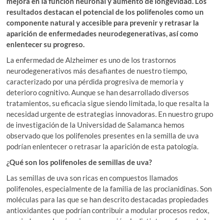
mejora en la función neuronal y aumento de longevidad. Los
n
k
p
i
resultados destacan el potencial de los polifenoles como un
r
componente natural y accesible para prevenir y retrasar la
aparición de enfermedades neurodegenerativas, así como
enlentecer su progreso.
La enfermedad de Alzheimer es uno de los trastornos
neurodegenerativos más desafiantes de nuestro tiempo,
caracterizado por una pérdida progresiva de memoria y
deterioro cognitivo. Aunque se han desarrollado diversos
tratamientos, su eficacia sigue siendo limitada, lo que resalta la
necesidad urgente de estrategias innovadoras. En nuestro grupo
de investigación de la Universidad de Salamanca hemos
observado que los polifenoles presentes en la semilla de uva
podrían enlentecer o retrasar la aparición de esta patología.
¿Qué son los polifenoles de semillas de uva?
Las semillas de uva son ricas en compuestos llamados
polifenoles, especialmente de la familia de las procianidinas. Son
moléculas para las que se han descrito destacadas propiedades
antioxidantes que podrían contribuir a modular procesos redox,