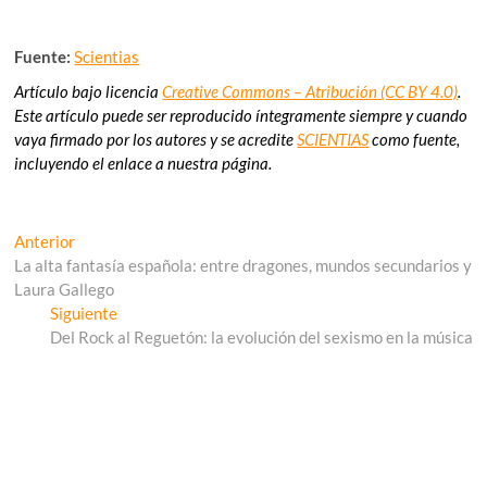
Fuente:
Scientias
Artículo bajo licencia
Creative Commons – Atribución (CC BY 4.0)
.
Este artículo puede ser reproducido íntegramente siempre y cuando
vaya firmado por los autores y se acredite
SCIENTIAS
como fuente,
incluyendo el enlace a nuestra página.
Navegación
Entrada
Anterior
anterior:
La alta fantasía española: entre dragones, mundos secundarios y
de
Laura Gallego
entradas
Entrada
Siguiente
siguiente:
Del Rock al Reguetón: la evolución del sexismo en la música