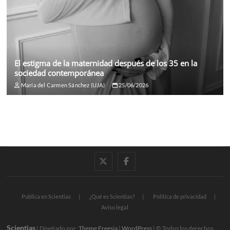
El estigma de la maternidad después de los 35 en la
sociedad contemporánea
María del Carmen Sánchez (UJA)
25/06/2026
twitter
facebook
Publica en Scientias
¿Qué es Scientias?
Política de privacidad
Aviso legal
Scientias
| Diseñado por:
Theme Freesia
|
WordPress
| © Todos los derechos