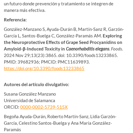
un futuro donde prevención y tratamiento se integren de
manera más efectiva.
Referencia:
González-Manzano S, Ayuda-Durán B, Martín-Sanz R, Garzón-
García L, Santos-Buelga C, González-Paramás AM.
Exploring
the Neuroprotective Effects of Grape Seed Procyanidins on
Amyloid-β-Induced Toxicity in
Caenorhabditis elegans
.
Foods
.
2024 Nov 29;13(23):3865. doi: 10.3390/foods13233865.
PMID: 39682936; PMCID: PMC11639893.
https://doi.org/10.3390/foods13233865
Autores del artículo divulgativo:
Susana González Manzano
Universidad de Salamanca
ORCID:
0000-0002-5739-515X
Begoña Ayuda-Durán, Roberto Martín-Sanz, Lidia Garzón-
García, Celestino Santos-Buelga y Ana María González-
Paramás