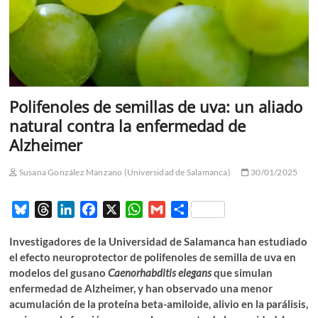
Polifenoles de semillas de uva: un aliado
natural contra la enfermedad de
Alzheimer
Susana González Manzano (Universidad de Salamanca)
30/01/2025
B
T
L
F
X
W
G
C
l
h
i
a
h
m
o
Investigadores de la Universidad de Salamanca han estudiado
u
r
n
c
a
a
m
el efecto neuroprotector de polifenoles de semilla de uva en
e
e
k
e
t
i
p
modelos del gusano
Caenorhabditis elegans
que simulan
s
a
e
b
s
l
a
enfermedad de Alzheimer, y han observado una menor
k
d
d
o
A
r
acumulación de la proteína beta-amiloide, alivio en la parálisis,
y
s
I
o
p
t