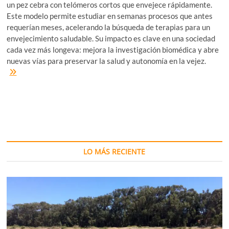
un pez cebra con telómeros cortos que envejece rápidamente.
Este modelo permite estudiar en semanas procesos que antes
requerían meses, acelerando la búsqueda de terapias para un
envejecimiento saludable. Su impacto es clave en una sociedad
cada vez más longeva: mejora la investigación biomédica y abre
nuevas vías para preservar la salud y autonomía en la vejez.
Un
pez
diminuto
para
un
gran
desafío:
añadir
salud
LO MÁS RECIENTE
a
los
años