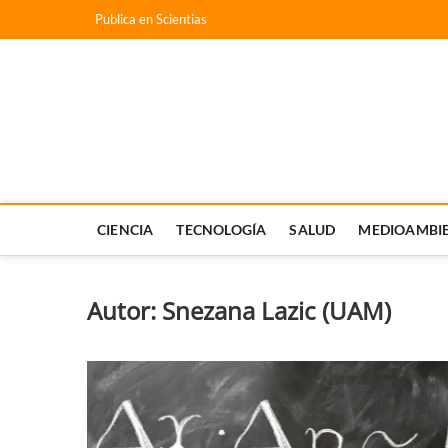
Saltar
Publica en Scientias
al
contenido
Scientias
NOTICIAS CIENTÍFICAS DE ESPAÑA. ACTUALIDAD CIENTÍ
CIENCIA
TECNOLOGÍA
SALUD
MEDIOAMBI
Autor:
Snezana Lazic (UAM)