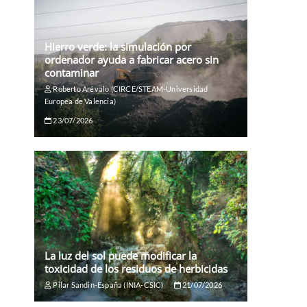
Hierro verde: la simulación por
ordenador ayuda a fabricar acero sin
contaminar
Roberto Arévalo (CIRCE/STEAM-Universidad
Europea de Valencia)
23/07/2026
La luz del sol puede modificar la
toxicidad de los residuos de herbicidas
Pilar Sandin-España (INIA-CSIC)
21/07/2026