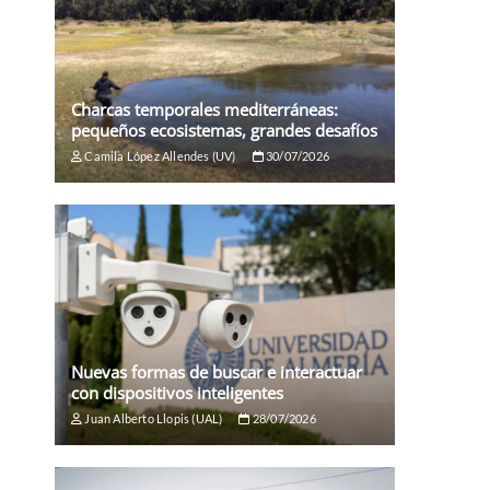
Charcas temporales mediterráneas:
pequeños ecosistemas, grandes desafíos
Camila López Allendes (UV)
30/07/2026
Nuevas formas de buscar e interactuar
con dispositivos inteligentes
Juan Alberto Llopis (UAL)
28/07/2026