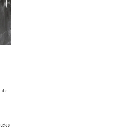
ente
u
a
audes