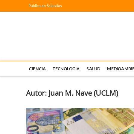
Saltar
Publica en Scientias
al
contenido
Scientias
NOTICIAS CIENTÍFICAS DE ESPAÑA. ACTUALIDAD CIENTÍ
CIENCIA
TECNOLOGÍA
SALUD
MEDIOAMBI
Autor:
Juan M. Nave (UCLM)