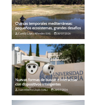
Charcas temporales mediterráneas:
pequeños ecosistemas, grandes desafíos
Camila López Allendes (UV)
30/07/2026
Nuevas formas de buscar e interactuar
con dispositivos inteligentes
Juan Alberto Llopis (UAL)
28/07/2026