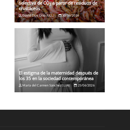
selectiva de CO
a partir de residuos de
2
crustáceos
David Díaz Díaz (ULL)
30/06/2026
El estigma de la maternidad después de
los 35 en la sociedad contemporánea
María del Carmen Sánchez (UJA)
25/06/2026