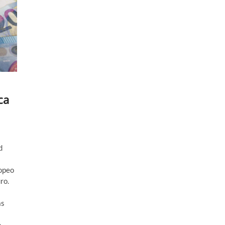
ca
d
ropeo
ro.
as