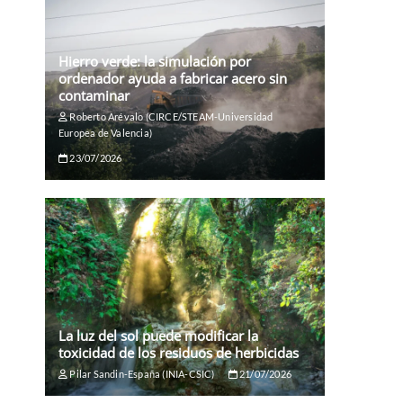
Hierro verde: la simulación por
ordenador ayuda a fabricar acero sin
contaminar
Roberto Arévalo (CIRCE/STEAM-Universidad
Europea de Valencia)
23/07/2026
La luz del sol puede modificar la
toxicidad de los residuos de herbicidas
Pilar Sandin-España (INIA-CSIC)
21/07/2026