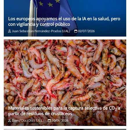
Los europeos apoyamos el uso de la IA en la salud, pero
con vigilancia y control público
Juan Sebastián Fernández-Prados (UAL)
02/07/2026
Materiales sostenibles para la captura selectiva de CO
a
2
partir de residuos de crustáceos
David Díaz Díaz (ULL)
30/06/2026