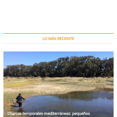
sostenible:
¿perciben
los
agricultores
lo
mismo
que
revelan
LO MÁS RECIENTE
los
suelos?
Charcas temporales mediterráneas: pequeños