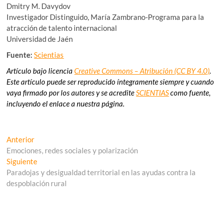
Dmitry M. Davydov
Investigador Distinguido, María Zambrano-Programa para la
atracción de talento internacional
Universidad de Jaén
Fuente:
Scientias
Artículo bajo licencia
Creative Commons – Atribución (CC BY 4.0)
.
Este artículo puede ser reproducido íntegramente siempre y cuando
vaya firmado por los autores y se acredite
SCIENTIAS
como fuente,
incluyendo el enlace a nuestra página.
Navegación
Entrada
Anterior
anterior:
Emociones, redes sociales y polarización
de
Entrada
Siguiente
entradas
siguiente:
Paradojas y desigualdad territorial en las ayudas contra la
despoblación rural