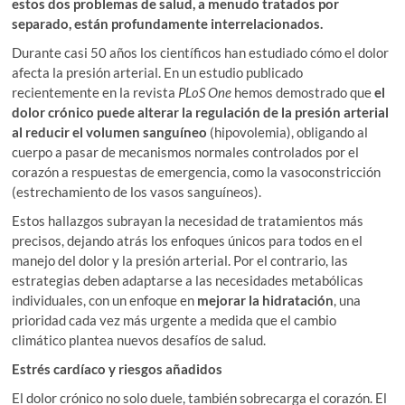
estos dos problemas de salud, a menudo tratados por
n
k
p
i
separado, están profundamente interrelacionados.
r
Durante casi 50 años los científicos han estudiado cómo el dolor
afecta la presión arterial. En un estudio publicado
recientemente en la revista
PLoS One
hemos demostrado que
el
dolor crónico puede alterar la regulación de la presión arterial
al reducir el volumen sanguíneo
(hipovolemia), obligando al
cuerpo a pasar de mecanismos normales controlados por el
corazón a respuestas de emergencia, como la vasoconstricción
(estrechamiento de los vasos sanguíneos).
Estos hallazgos subrayan la necesidad de tratamientos más
precisos, dejando atrás los enfoques únicos para todos en el
manejo del dolor y la presión arterial. Por el contrario, las
estrategias deben adaptarse a las necesidades metabólicas
individuales, con un enfoque en
mejorar la hidratación
, una
prioridad cada vez más urgente a medida que el cambio
climático plantea nuevos desafíos de salud.
Estrés cardíaco y riesgos añadidos
El dolor crónico no solo duele, también sobrecarga el corazón. El