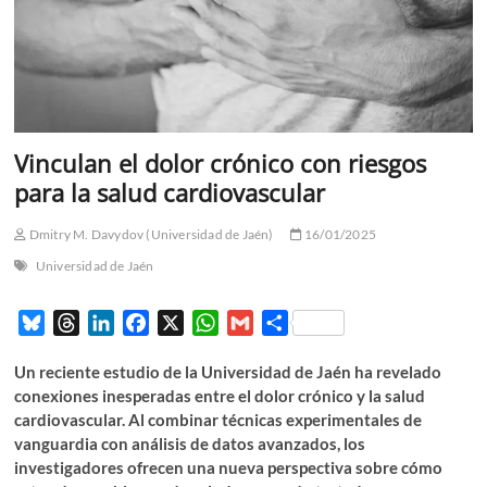
Vinculan el dolor crónico con riesgos
para la salud cardiovascular
Dmitry M. Davydov (Universidad de Jaén)
16/01/2025
Universidad de Jaén
B
T
L
F
X
W
G
C
l
h
i
a
h
m
o
Un reciente estudio de la Universidad de Jaén ha revelado
u
r
n
c
a
a
m
conexiones inesperadas entre el dolor crónico y la salud
e
e
k
e
t
i
p
cardiovascular. Al combinar técnicas experimentales de
s
a
e
b
s
l
a
vanguardia con análisis de datos avanzados, los
k
d
d
o
A
r
investigadores ofrecen una nueva perspectiva sobre cómo
y
s
I
o
p
t