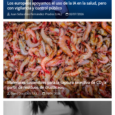
Los europeos apoyamos el uso de la IA en la salud, pero
con vigilancia y control público
Juan Sebastián Fernández-Prados (UAL)
02/07/2026
Materiales sostenibles para la captura selectiva de CO
a
2
partir de residuos de crustáceos
David Díaz Díaz (ULL)
30/06/2026