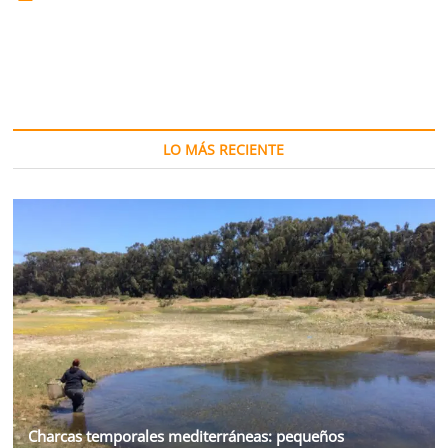
sostenible
de
derivados
de
cromenos
con
interés
farmacológico
LO MÁS RECIENTE
Charcas temporales mediterráneas: pequeños